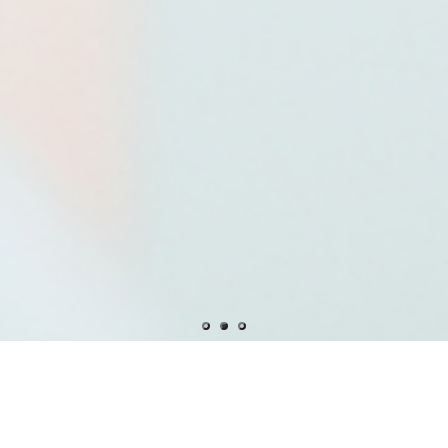
1
2
3
TOP